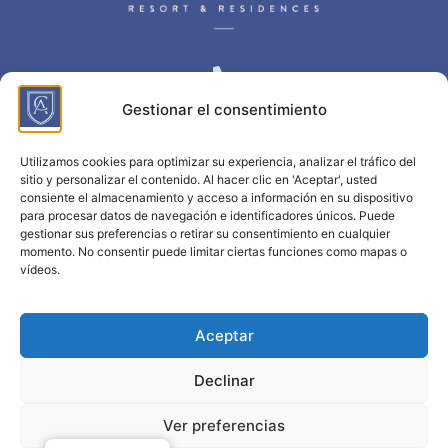
LLÁMANOS
Gestionar el consentimiento
+34 663 837 500
Utilizamos cookies para optimizar su experiencia, analizar el tráfico del
sitio y personalizar el contenido. Al hacer clic en 'Aceptar', usted
consiente el almacenamiento y acceso a información en su dispositivo
para procesar datos de navegación e identificadores únicos. Puede
ENVÍANOS UN MENSAJE
gestionar sus preferencias o retirar su consentimiento en cualquier
hello@arenal-residences.com
momento. No consentir puede limitar ciertas funciones como mapas o
vídeos.
Aceptar
LOCALIZACIÓN
Calle S’Arenal 4 07740 Arenal d’en Castell Menorca (Illes Balears)
Declinar
Ver preferencias